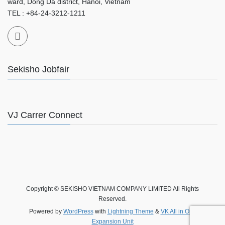
ward, Dong Da district, Hanoi, Vietnam
TEL : +84-24-3212-1211
Sekisho Jobfair
VJ Carrer Connect
Copyright © SEKISHO VIETNAM COMPANY LIMITED All Rights
Reserved.
Powered by
WordPress
with
Lightning Theme
&
VK All in One
Expansion Unit