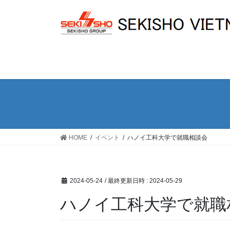
コ
ナ
ン
ビ
テ
ゲ
ン
ー
ツ
シ
へ
ョ
ス
ン
キ
に
ッ
移
プ
動
HOME
イベント
ハノイ工科大学で就職相談会
2024-05-24
/ 最終更新日時 :
2024-05-29
ハノイ工科大学で就職