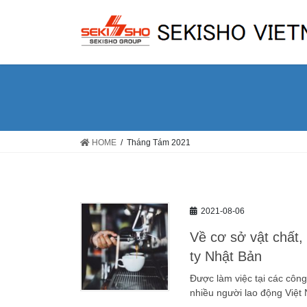
Skip
Skip
to
to
the
the
content
Navigation
HOME
Tháng Tám 2021
2021-08-06
Về cơ sở vật chất,
ty Nhật Bản
Được làm việc tại các côn
nhiều người lao động Việt 