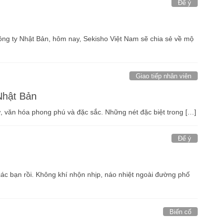
Để ý
n
công ty Nhật Bản, hôm nay, Sekisho Việt Nam sẽ chia sẻ về mộ
Giao tiếp nhân viên
Nhật Bản
sử, văn hóa phong phú và đặc sắc. Những nét đặc biệt trong […]
Để ý
các bạn rồi. Không khí nhộn nhịp, náo nhiệt ngoài đường phố
Biến cố