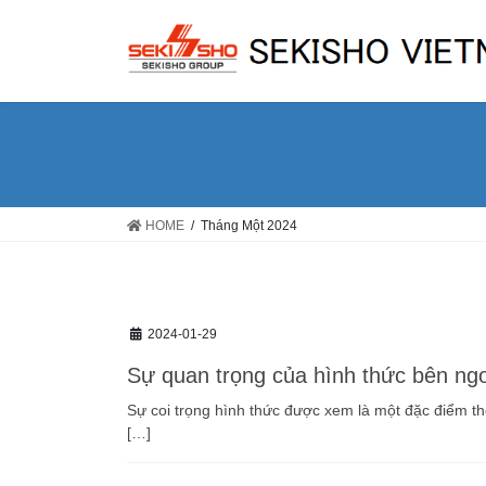
Skip
Skip
to
to
the
the
content
Navigation
HOME
Tháng Một 2024
2024-01-29
Sự quan trọng của hình thức bên ng
Sự coi trọng hình thức được xem là một đặc điểm th
[…]