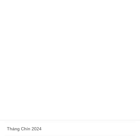
Tháng Bảy 2025
Tháng Sáu 2025
Tháng Năm 2025
Tháng Tư 2025
Tháng Ba 2025
Tháng Hai 2025
Tháng Một 2025
Tháng Mười Hai 2024
Tháng Mười 2024
Tháng Chín 2024