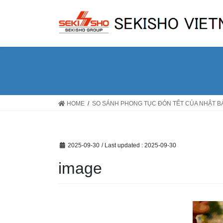
Skip
Skip
to
to
the
the
content
Navigation
HOME
SO SÁNH PHONG TỤC ĐÓN TẾT CỦA NHẬT BẢ
2025-09-30
/ Last updated :
2025-09-30
image