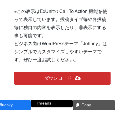
※この表示はExUnitの Call To Action 機能を使
って表示しています。投稿タイプ毎や各投稿
毎に独自の内容を表示したり、非表示にする
事も可能です。
ビジネス向けWordPressテーマ「Johnny」は
シンプルでカスタマイズしやすいテーマで
す。ぜひ一度お試しください。
ダウンロード
Threads
Bluesky
Copy