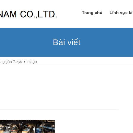
Trang chủ
Lĩnh vực k
Bài viết
iếng gần Tokyo
image