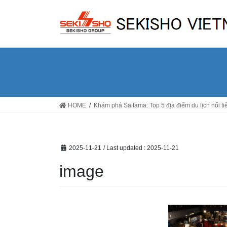
Skip
Skip
to
to
the
the
content
Navigation
HOME
Khám phá Saitama: Top 5 địa điểm du lịch nổi t
2025-11-21
/ Last updated :
2025-11-21
image