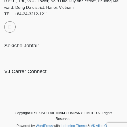
R1901, 19F, VCCI Tower, No.9 Dao Duy Anh Street, Phuong Mai
ward, Dong Da district, Hanoi, Vietnam
TEL : +84-24-3212-1211
Sekisho Jobfair
VJ Carrer Connect
Copyright © SEKISHO VIETNAM COMPANY LIMITED All Rights
Reserved.
Powered by
WordPress
with
Lightning Theme
&
VK All in One