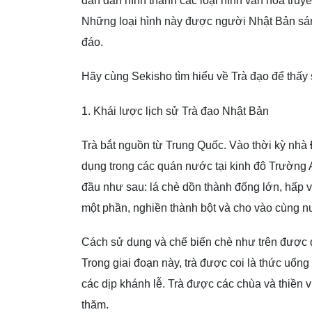
dần dần hình thành các loại hình văn hóa tru
Những loại hình này được người Nhật Bản sáng 
đáo.
Hãy cùng Sekisho tìm hiểu về Trà đạo để thấy
1. Khái lược lịch sử Trà đạo Nhật Bản
Trà bắt nguồn từ Trung Quốc. Vào thời kỳ nhà 
dụng trong các quán nước tại kinh đô Trường A
đầu như sau: lá chè dồn thành đống lớn, hấp v
một phần, nghiền thành bột và cho vào cùng 
Cách sử dụng và chế biến chè như trên được d
Trong giai đoạn này, trà được coi là thức uống
các dịp khánh lễ. Trà được các chùa và thiền 
thăm.