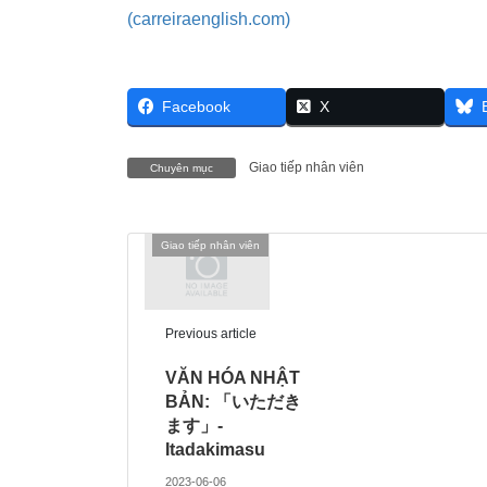
(carreiraenglish.com)
Facebook
X
Giao tiếp nhân viên
Chuyên mục
Giao tiếp nhân viên
Previous article
VĂN HÓA NHẬT
BẢN: 「いただき
ます」-
Itadakimasu
2023-06-06