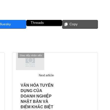
Threads
Bluesky
Copy
Giao tiếp nhân viên
Next article
VĂN HÓA TUYỂN
DỤNG CỦA
DOANH NGHIỆP
NHẬT BẢN VÀ
ĐIỂM KHÁC BIỆT