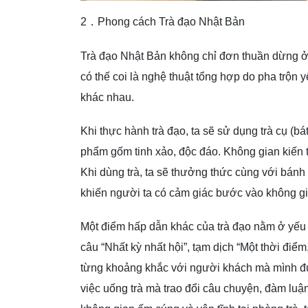
2．Phong cách Trà đạo Nhật Bản
Trà đạo Nhật Bản không chỉ đơn thuần dừng ở 
có thế coi là nghệ thuật tổng hợp do pha trộn y
khác nhau.
Khi thực hành trà đạo, ta sẽ sử dụng trà cụ (bát
phẩm gốm tinh xảo, độc đáo. Không gian kiến t
Khi dùng trà, ta sẽ thưởng thức cùng với bánh t
khiến người ta có cảm giác bước vào không gia
Một điểm hấp dẫn khác của trà đạo nằm ở yếu t
câu “Nhất kỳ nhất hội”, tạm dịch “Một thời điểm
từng khoảng khắc với người khách mà mình đư
việc uống trà mà trao đổi câu chuyện, đàm luận