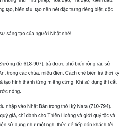
yền thống như Thư pháp, Hoa đạo, Trà đạo, Kiếm đạo.
tạo, biến tấu, tạo nên nét đặc trưng riêng biệt, độc
 sự sáng tạo của người Nhật nhé!
Đường (từ 618-907), trà được phổ biến rộng rãi, sử
n, trong các chùa, miếu điện. Cách chế biến trà thời kỳ
à tạo hình thành từng miếng cứng. Khi sử dụng thì cắt
nước nóng.
u nhập vào Nhật Bản trong thời kỳ Nara (710-794).
 quý giá, chỉ dành cho Thiên Hoàng và giới quý tộc và
viện sử dụng như một nghi thức để tiếp đón khách tới