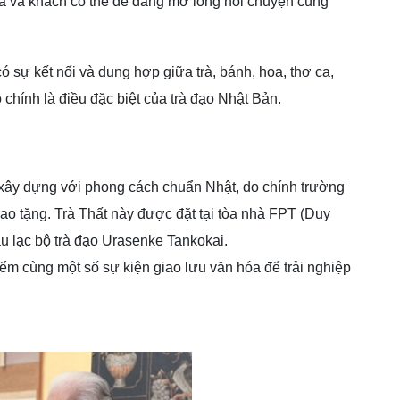
 ta và khách có thể dễ dàng mở lòng nói chuyện cùng
có sự kết nối và dung hợp giữa trà, bánh, hoa, thơ ca,
chính là điều đặc biệt của trà đạo Nhật Bản.
c xây dựng với phong cách chuẩn Nhật, do chính trường
rao tặng. Trà Thất này được đặt tại tòa nhà FPT (Duy
âu lạc bộ trà đạo Urasenke Tankokai.
iểm cùng một số sự kiện giao lưu văn hóa để trải nghiệp