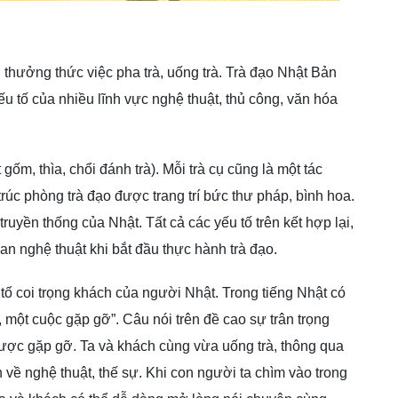
thưởng thức việc pha trà, uống trà. Trà đạo Nhật Bản
ếu tố của nhiều lĩnh vực nghệ thuật, thủ công, văn hóa
 gốm, thìa, chổi đánh trà). Mỗi trà cụ cũng là một tác
rúc phòng trà đạo được trang trí bức thư pháp, bình hoa.
ruyền thống của Nhật. Tất cả các yếu tố trên kết hợp lại,
n nghệ thuật khi bắt đầu thực hành trà đạo.
ố coi trọng khách của người Nhật. Trong tiếng Nhật có
, một cuộc gặp gỡ”. Câu nói trên đề cao sự trân trọng
ợc gặp gỡ. Ta và khách cùng vừa uống trà, thông qua
 về nghệ thuật, thế sự. Khi con người ta chìm vào trong