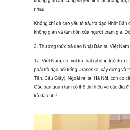
không gian ấm cúng và yên tĩnh tại phòng trà,
nhau.
Không chỉ đề cao yếu tố trà, trà đạo Nhật Bản 
không gian và tâm hồn của người tham gia. Đó 
3. Thưởng thức trà đạo Nhật Bản tại Việt Nam
Tại Việt Nam, có một trà thất (phòng trà) đượ
phái trà đạo nổi tiếng Urasenkei xây dựng và t
Tân, Cấu Giấy). Ngoài ra, tại Hà Nội, còn có c
Các bạn quan tâm có thể tìm hiểu về các địa đ
trà đạo nhé.