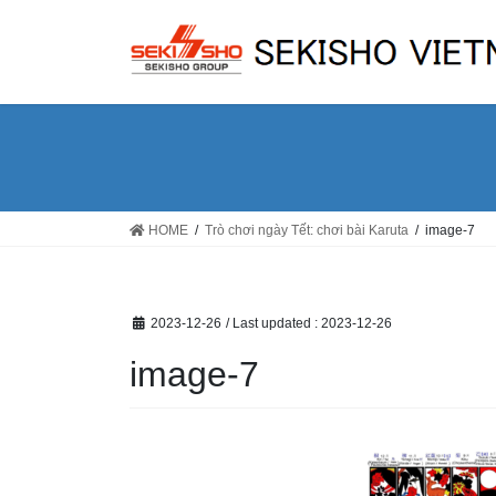
Skip
Skip
to
to
the
the
content
Navigation
HOME
Trò chơi ngày Tết: chơi bài Karuta
image-7
2023-12-26
/ Last updated :
2023-12-26
image-7