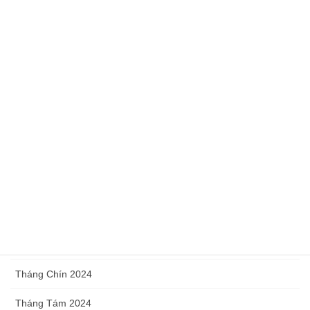
Tháng Bảy 2025
Tháng Sáu 2025
Tháng Năm 2025
Tháng Tư 2025
Tháng Ba 2025
Tháng Hai 2025
Tháng Một 2025
Tháng Mười Hai 2024
Tháng Mười 2024
Tháng Chín 2024
Tháng Tám 2024