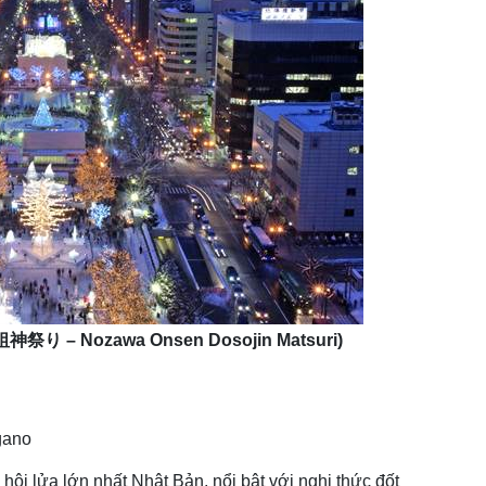
祖神祭り
– Nozawa Onsen Dosojin Matsuri)
gano
 hội lửa lớn nhất Nhật Bản, nổi bật với nghi thức đốt