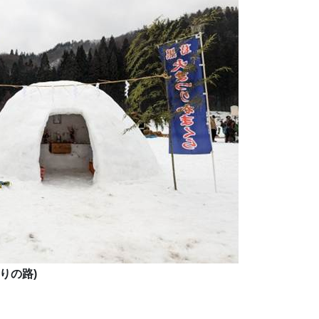
りの路
)