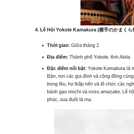
4. Lễ Hội Yokote Kamakura (
横手のかまくら
Thời gian:
Giữa tháng 2
Địa điểm:
Thành phố Yokote, tỉnh Akita
Đặc điểm nổi bật:
Yokote Kamakura là m
Bản, nơi các gia đình và cộng đồng cùn
trong lều, họ thắp nến và tổ chức các n
bánh gạo mochi và rượu amazake. Lễ hội
phúc, xua đuổi tà ma.