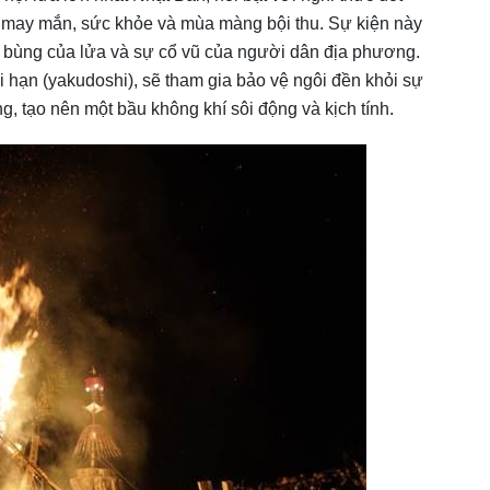
 may mắn, sức khỏe và mùa màng bội thu. Sự kiện này
p bùng của lửa và sự cổ vũ của người dân địa phương.
ổi hạn (yakudoshi), sẽ tham gia bảo vệ ngôi đền khỏi sự
, tạo nên một bầu không khí sôi động và kịch tính.