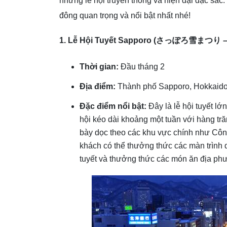
những lễ hội truyền thống và hiện đại đặc sắc
đông quan trọng và nổi bật nhất nhé!
1. Lễ Hội Tuyết Sapporo (
さっぽろ雪まつり
–
Thời gian:
Đầu tháng 2
Địa điểm:
Thành phố Sapporo, Hokkaid
Đặc điểm nổi bật:
Đây là lễ hội tuyết lớ
hội kéo dài khoảng một tuần với hàng tr
bày dọc theo các khu vực chính như Cô
khách có thể thưởng thức các màn trình d
tuyết và thưởng thức các món ăn địa phư