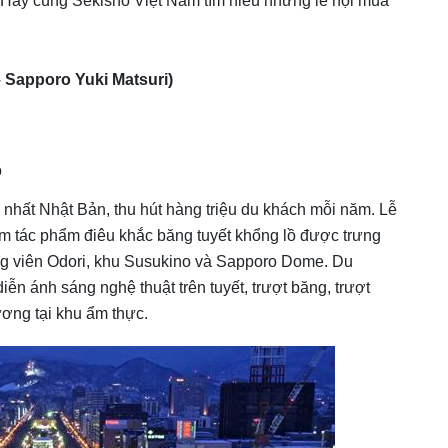
. Hãy cùng Sekisho Việt Nam tìm hiểu những lễ hội mùa
 Sapporo Yuki Matsuri)
o
n nhất Nhật Bản, thu hút hàng triệu du khách mỗi năm. Lễ
ăm tác phẩm điêu khắc băng tuyết khổng lồ được trưng
ng viên Odori, khu Susukino và Sapporo Dome. Du
iễn ánh sáng nghệ thuật trên tuyết, trượt băng, trượt
ơng tại khu ẩm thực.